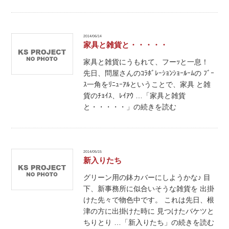
2014/06/14
家具と雑貨と・・・・・
家具と雑貨にうもれて、フーｯと一息！
先日、問屋さんのｺﾗﾎﾞﾚｰｼｮﾝｼｮｰﾙｰﾑの ﾌﾞｰ
ｽ一角をﾘﾆｭｰｱﾙということで、家具 と雑
貨のﾁｮｲｽ、ﾚｲｱｳ …「家具と雑貨
と・・・・・」の続きを読む
2014/05/15
新入りたち
グリーン用の鉢カバーにしようかな♪ 目
下、新事務所に似合いそうな雑貨を 出掛
けた先々で物色中です。 これは先日、根
津の方に出掛けた時に 見つけたバケツと
ちりとり …「新入りたち」の続きを読む