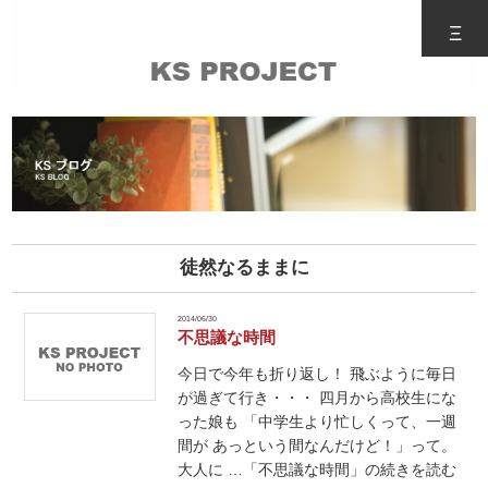
Ξ
徒然なるままに
2014/06/30
不思議な時間
今日で今年も折り返し！ 飛ぶように毎日
が過ぎて行き・・・ 四月から高校生にな
った娘も 「中学生より忙しくって、一週
間が あっという間なんだけど！」って。
大人に …「不思議な時間」の続きを読む