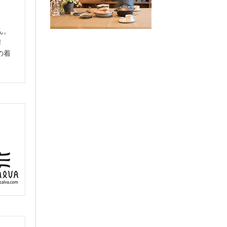
ん。
！
の着