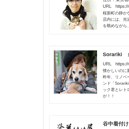
URL
https:
桜新町の静か
店内には、光
を眺めながら
Sorariki
URL
https:
懐かしいのに
昨年、リノベ
ンド「Sora
ック君とレト
が！！
谷中着付け