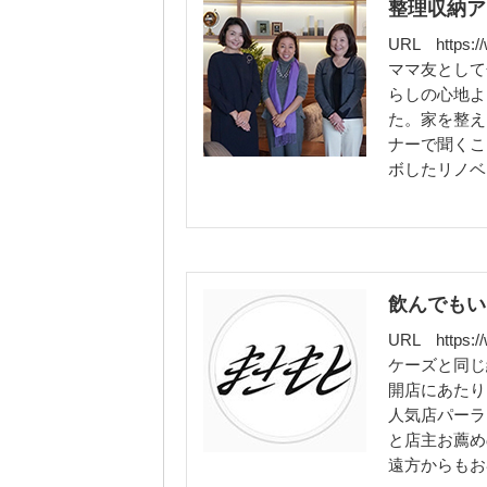
整理収納アドバ
URL
https:
ママ友として
らしの心地よ
た。家を整え
ナーで聞くこ
ボしたリノベ
飲んでもい
URL
https:
ケーズと同じ
開店にあたり
人気店パーラ
と店主お薦め
遠方からもお