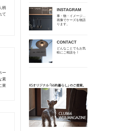
人柄
INSTAGRAM
れて
事・物・イメージ…
画像でケーズを物語
ります。
CONTACT
どんなことでもお気
軽にご相談を！
ホー
な素
に東