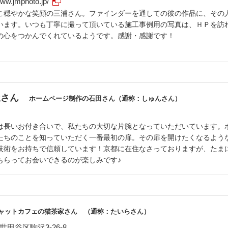
www.jmphoto.jp/
こ穏やかな笑顔の三浦さん。ファインダーを通しての彼の作品に、その
います。いつも丁寧に撮って頂いている施工事例用の写真は、ＨＰを訪
の心をつかんでくれているようです。感謝・感謝です！
屋さん
ホームページ制作の石田さん（通称：しゅんさん）
は長いお付き合いで、私たちの大切な片腕となっていただいています。
たちのことを知っていただく一番最初の扉。その扉を開けたくなるよう
技術をお持ちで信頼しています！京都に在住なさっておりますが、たま
もらってお会いできるのが楽しみです♪
ャットカフェの猫茶家さん （通称：たいらさん）
田谷区駒沢3-26-8