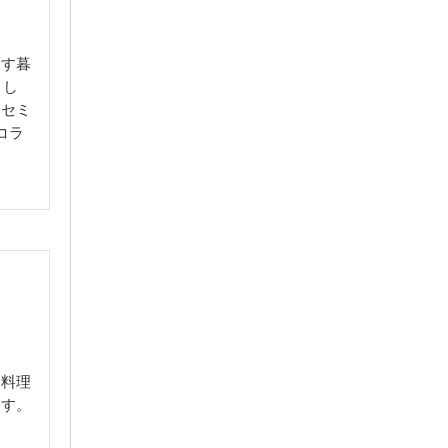
出す暮
まし
もセミ
コラ
。
お料理
ます。