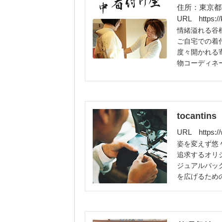
住所：東京都荒川
URL
https:
情緒溢れる谷
ご自宅での着
度々開かれる
物コーディネ
tocantins
URL
https:
姿を変えず悠
追求するオリジ
ジュアルバッ
を広げるため