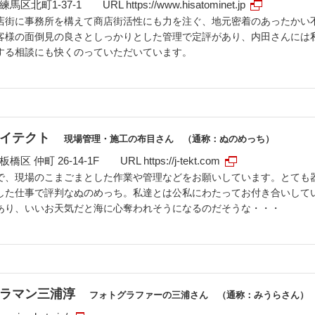
馬区北町1-37-1 URL
https://www.hisatominet.jp
店街に事務所を構えて商店街活性にも力を注ぐ、地元密着のあったかい
客様の面倒見の良さとしっかりとした管理で定評があり、内田さんには
する相談にも快くのっていただいています。
イテクト
現場管理・施工の布目さん （通称：ぬのめっち）
橋区 仲町 26-14-1F URL
https://j-tekt.com
で、現場のこまごまとした作業や管理などをお願いしています。とても
した仕事で評判なぬのめっち。私達とは公私にわたってお付き合いして
あり、いいお天気だと海に心奪われそうになるのだそうな・・・
ラマン三浦淳
フォトグラファーの三浦さん （通称：みうらさん）