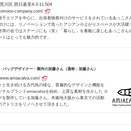
区 西日暮里4-3-11 504
//kimono-company.com/
根千エリアを中心に、出張着物着付けのサービスをされているあっこさ
付けには、リノベーションで造ったアジアン小上がりスペースが大活躍
寄席の会ではステージにも（笑）「暮らし」を素敵に楽しむあっこさん
ートはとっても魅力的です。
バッグデザイナー・製作の加藤さん（通称：加藤さん）
//www.amiacalva.com/
々と生き続ける古代魚の様な、普遍的なデザインと機能を
ナルブランドamiacalvaを始め、上質な素材を生かした カ
グを製作している加藤さん。本拠地大阪から東京での活動
のアトリエをリノベさせて頂きました。