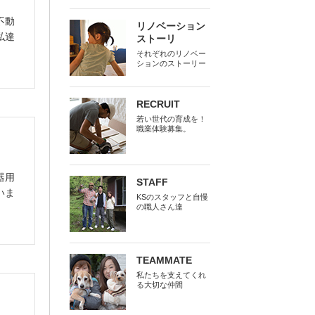
不動
リノベーション
私達
ストーリ
それぞれのリノベー
ションのストーリー
RECRUIT
若い世代の育成を！
職業体験募集。
器用
STAFF
いま
KSのスタッフと自慢
の職人さん達
TEAMMATE
私たちを支えてくれ
る大切な仲間