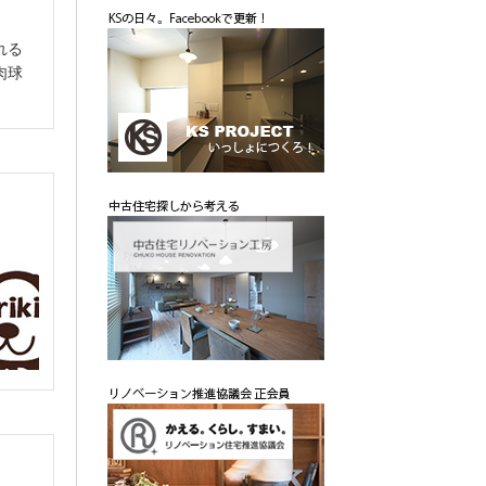
れる
肉球
。