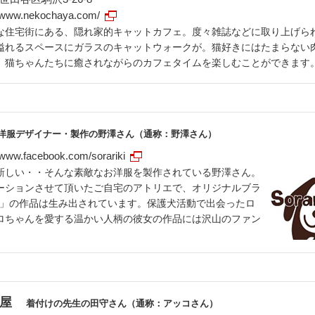
//www.nekochaya.com/
な住宅街にある、隠れ家的キャットカフェ。度々雑誌などに取り上げら
溢れるスペースにガラスのキャットウォークが。猫好きにはたまらない
、猫ちゃんたちに癒されながらのカフェタイムを楽しむことができます
洋服デザイナー・製作の野澤さん（通称：野澤さん）
//www.facebook.com/sorariki
新しい・・そんな素敵なお洋服を製作されている野澤さん。
ーションさせて頂いたご自宅のアトリエで、オリジナルブラ
riki」の作品は生み出されています。保護犬活動で出会ったロ
ロちゃんを愛する温かい人柄の彼女の作品には沢山のファン
屋
着付けの先生の田守さん（通称：アッコさん）