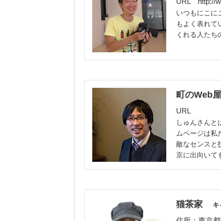
URL
http://
いつもにこに
もよく表れて
くれる人たち
町のWeb
URL
しゅんさんと
ムページは私
敵なセンスと
京に出向いて
猫茶家
キ
住所：東京都世