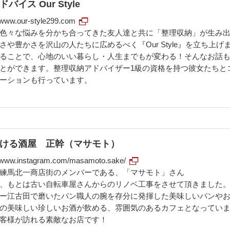
イス Our Style
//www.our-style299.com
色々な悩みを分かち合ってきた友人達と共に「整理収納」が生み
さや豊かさを沢山の人たちに広めるべく『Our Style』を立ち上げ
ることで、心地のいい暮らし・人生までもが変わる！そんなお話
とができます。整理収納アドバイザー1級の資格を持つ彼女たちと
ーションも行っています。
ける酒屋 正幹（マサモト）
//www.instagram.com/masamoto.sake/
練馬北一商店街のメンバーである、「マサモト」さん
、もとは古い自転車屋さんからのリノベ工事をさせて頂きました
ー江古田で磨いたパン職人の腕を存分に発揮した美味しいパンや
の美味しい珍しいお酒が飲める、雰囲気のあるカフェとなってい
客様が訪れる素敵なお店です！