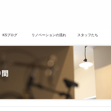
KSブログ
リノベーションの流れ
スタッフたち
TAMACHI BASE
徒然なるままに
ﾘﾉﾍﾞｰｼｮﾝｽﾄｰﾘｰ
よくある質問
LIFE+ONE
私たちの大切な仲間