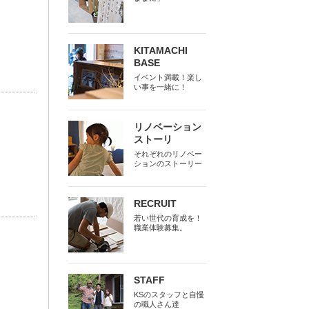
KITAMACHI
BASE
イベント満載！楽し
い事を一緒に！
リノベーション
ストーリ
それぞれのリノベー
ションのストーリー
RECRUIT
若い世代の育成を！
職業体験募集。
STAFF
KSのスタッフと自慢
の職人さん達