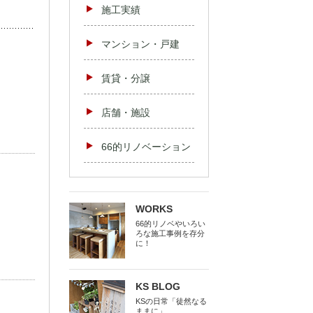
施工実績
マンション・戸建
賃貸・分譲
店舗・施設
66的リノベーション
WORKS
66的リノベやいろい
ろな施工事例を存分
に！
KS BLOG
KSの日常「徒然なる
ままに」