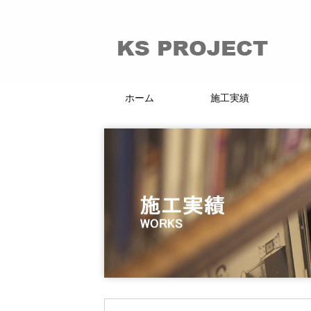
ホーム
施工実績
66的リノベーション
マンション・戸建
賃貸・分譲
店舗・施設
KI