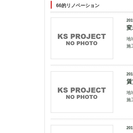
66的リノベーション
201
変
地
施
201
賃
地
施
201