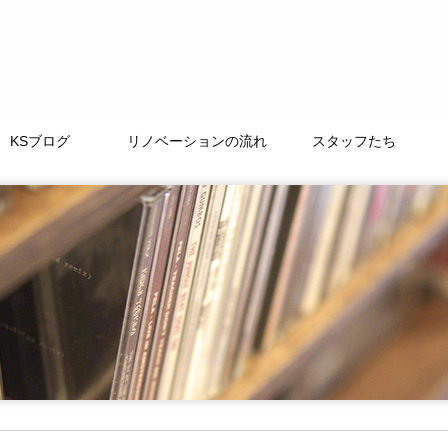
KSブログ
リノベーションの流れ
スタッフたち
TAMACHI BASE
徒然なるままに
ﾘﾉﾍﾞｰｼｮﾝｽﾄｰﾘｰ
よくある質問
LIFE+ONE
私たちの大切な仲間