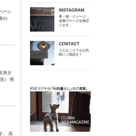
INSTAGRAM
ベーシ
事・物・イメージ…
業の
画像でケーズを物語
ります。
CONTACT
どんなことでもお気
軽にご相談を！
太巻き
笑） 帰
す。 高