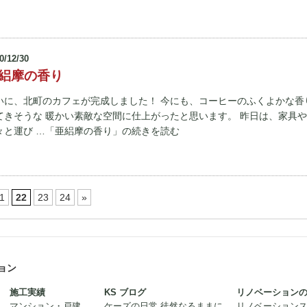
0/12/30
絽摩の香り
いに、北町のカフェが完成しました！ 今にも、コーヒーのふくよかな香
てきそうな 暖かい素敵な空間に仕上がったと思います。 昨日は、家具
々と運び …「亜絽摩の香り」の続きを読む
1
22
23
24
»
ョン
施工実績
KS ブログ
リノベーション
マンション・戸建
ケーズの日常 徒然なるままに
リノベーション