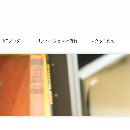
KSブログ
リノベーションの流れ
スタッフたち
TAMACHI BASE
徒然なるままに
ﾘﾉﾍﾞｰｼｮﾝｽﾄｰﾘｰ
よくある質問
LIFE+ONE
私たちの大切な仲間