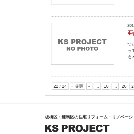
201
亜
つ
っ
次
22 / 24
« 先頭
«
...
10
...
20
2
板橋区・練馬区の住宅リフォーム・リノベーシ