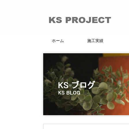
ホーム
施工実績
66的リノベーション
マンション・戸建
賃貸・分譲
店舗・施設
KI