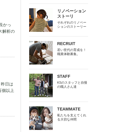
リノベーション
ストーリ
それぞれのリノベー
長かっ
ションのストーリー
ス解析の
RECRUIT
若い世代の育成を！
職業体験募集。
STAFF
KSのスタッフと自慢
 昨日は
の職人さん達
百個以上
TEAMMATE
私たちを支えてくれ
る大切な仲間