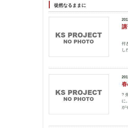
徒然なるままに
201
講
「
付
し
201
春
?
に
が