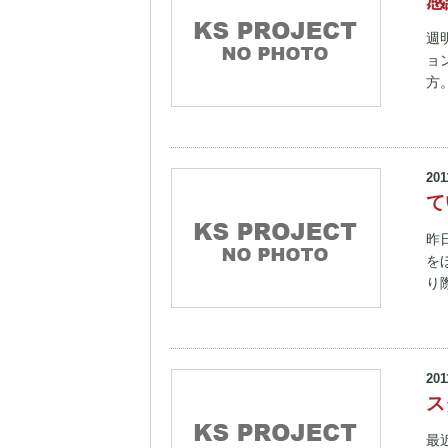
感
週
ョ
方
201
て
昨
を
り
201
ス
最