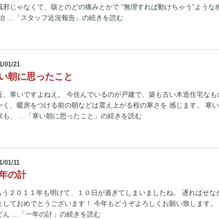
風邪じゃなくて、咳とのどの痛みとかで ”無理すれば動けちゃう”ような
 治 …「スタッフ近況報告」の続きを読む
1/01/21
い朝に思ったこと
近、寒いですよねえ。 今住んでいるのが戸建で、築も古い木造住宅なも
かく、暖房をつける前の朝などは震え上がる程の寒さを 感じます。 寒
家も、 …「寒い朝に思ったこと」の続きを読む
1/01/11
年の計
 もう２０１１年も明けて、１０日が過ぎてしまいましたね。 遅ればせな
ましておめでとうございます！ 今年もどうぞよろしくお願い致します。
どん …「一年の計」の続きを読む