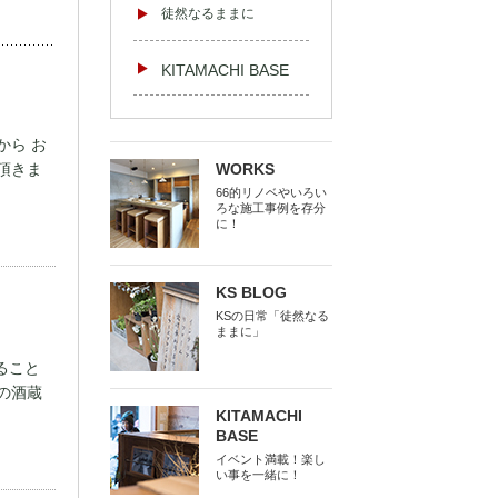
徒然なるままに
KITAMACHI BASE
ら お
頂きま
WORKS
66的リノベやいろい
ろな施工事例を存分
に！
KS BLOG
KSの日常「徒然なる
ままに」
ること
の酒蔵
KITAMACHI
BASE
イベント満載！楽し
い事を一緒に！