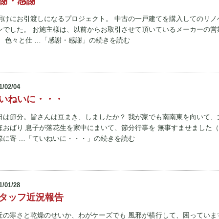
謝・感謝
明けにお引渡しになるプロジェクト。 中古の一戸建てを購入してのリノ
ンでした。 お施主様は、以前からお取引させて頂いているメーカーの営
。 色々と仕 …「感謝・感謝」の続きを読む
1/02/04
いねいに・・・
日は節分。皆さんは豆まき、しましたか？ 我が家でも南南東を向いて、
ほおばり 息子が落花生を家中にまいて、節分行事を 無事すませました（
際に寄 …「ていねいに・・・」の続きを読む
1/01/28
タッフ近況報告
近の寒さと乾燥のせいか、わがケーズでも 風邪が横行して、困っていま