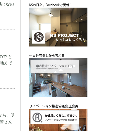
感じなの
ので と
い地方で
がら、明
 皆さん