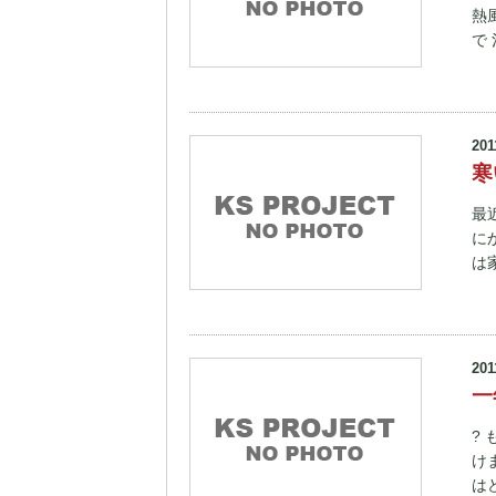
熱
で
201
寒
最
に
は
201
一
?
け
は