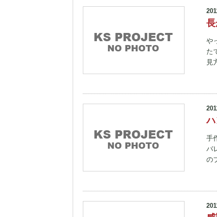
201
長
や
た
見
201
ハ
手
バ
の
201