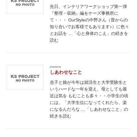
先日、インテリアワークショップ第一弾
『整理・収納』編をケーズ事務所に
て・・・ OurStyleの中野さん（昔からの
知り合いでお客様でもあります♪）に色々
とお話を …「心と身体のこえ」の続きを
読む
2016/04/19
しあわせなこと
息子と娘が今年は就活生と大学受験生と
いうハードな一年を迎え、母としても最
近は気を もむことも多々・・小学生の頃
には、「大学生位になってくれたら、楽
になるんだろな …「しあわせなこと」の
続きを読む