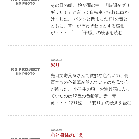
その日の朝。 娘が雨の中、「時間がギリ
ギリだ！」と言って自転車で学校に出か
けました。 バタンと閉まったﾄﾞｱの音と
ともに、背中がぞわぞわっとする感覚
が・・・ 「 …「予感」の続きを読む
2016/05/18
彩り
先日文房具屋さんで微妙な色合いの、何
百本もの色鉛筆が並んでいるのを見て心
が躍った。 小学生の頃、お道具箱に入っ
ていたのは12色の色鉛筆。赤・青・
黄・・・ 塗り絵 …「彩り」の続きを読む
2016/05/02
心と身体のこえ