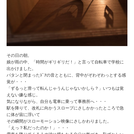
その日の朝。
娘が雨の中、「時間がギリギリだ！」と言って自転車で学校に
出かけました。
バタンと閉まったﾄﾞｱの音とともに、背中がぞわぞわっとする感
覚が・・・
「ずるっと滑って転んじゃうんじゃないかしら？」いつもは覚
えない嫌な感じ。
気になりながら、自分も電車に乗って事務所へ・・・
駅を降りて、改札に向かうスロープにさしかかったところで急
に体が宙に浮いて
その瞬間がスローモーション映像にさしかわりました。
「えっ？私だったのか！」・・・