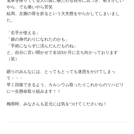
電車を降りてくる人の波に横たわる自分に気づき、恥ずかしい
やら、でも痛いやら苦笑
結局、左腕の骨を折るという大失態をやらかしてしまいまし
た。
「右手が使える」
「娘の身代わりになれたのかも」
「手術にならずに済んだんだものね」
と、自分に言い聞かせて全治3か月に立ち向かっております
（笑）
廻りのみんなには、とってもとっても迷惑をかけてしまっ
て・・・
早く回復できるよう、カルシウム取ったりこれからのリハビリ
に一生懸命取り組みます！！
梅雨時、みなさんも足元には気をつけてくださいね！