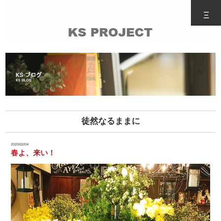
Ξ
徒然なるままに
2020/02/04
春よ、来い！