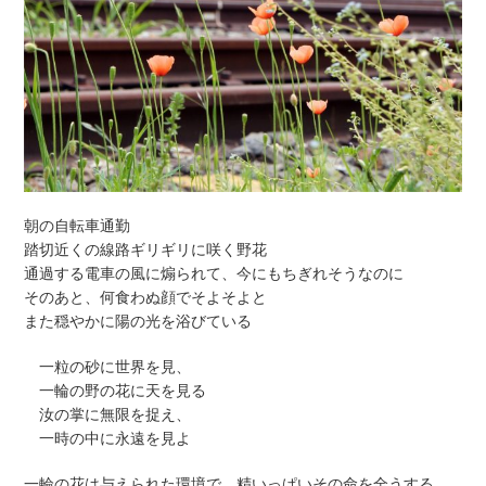
朝の自転車通勤
踏切近くの線路ギリギリに咲く野花
通過する電車の風に煽られて、今にもちぎれそうなのに
そのあと、何食わぬ顔でそよそよと
また穏やかに陽の光を浴びている
一粒の砂に世界を見、
一輪の野の花に天を見る
汝の掌に無限を捉え、
一時の中に永遠を見よ
一輪の花は与えられた環境で、精いっぱいその命を全うする