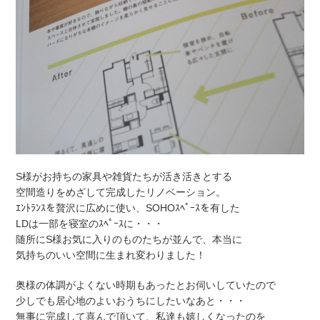
S様がお持ちの家具や雑貨たちが活き活きとする
空間造りをめざして完成したリノベーション。
ｴﾝﾄﾗﾝｽを贅沢に広めに使い、SOHOｽﾍﾟｰｽを有した
LDは一部を寝室のｽﾍﾟｰｽに・・・
随所にS様お気に入りのものたちが並んで、本当に
気持ちのいい空間に生まれ変わりました！
奥様の体調がよくない時期もあったとお伺いしていたので
少しでも居心地のよいおうちにしたいなあと・・・
無事に完成して喜んで頂いて、私達も嬉しくなったのを