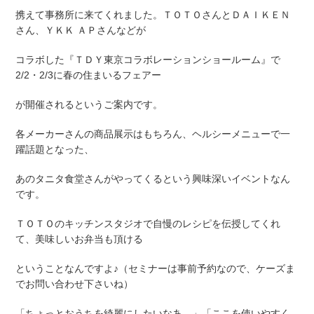
携えて事務所に来てくれました。ＴＯＴＯさんとＤＡＩＫＥＮ
さん、ＹＫＫ ＡＰさんなどが
コラボした『ＴＤＹ東京コラボレーションショールーム』で
2/2・2/3に春の住まいるフェアー
が開催されるというご案内です。
各メーカーさんの商品展示はもちろん、ヘルシーメニューで一
躍話題となった、
あのタニタ食堂さんがやってくるという興味深いイベントなん
です。
ＴＯＴＯのキッチンスタジオで自慢のレシピを伝授してくれ
て、美味しいお弁当も頂ける
ということなんですよ♪（セミナーは事前予約なので、ケーズま
でお問い合わせ下さいね）
「ちょっとおうちを綺麗にしたいなあ。」「ここを使いやすく