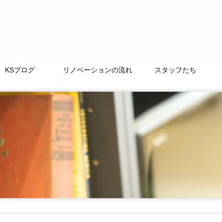
KSブログ
リノベーションの流れ
スタッフたち
TAMACHI BASE
徒然なるままに
ﾘﾉﾍﾞｰｼｮﾝｽﾄｰﾘｰ
よくある質問
LIFE+ONE
私たちの大切な仲間