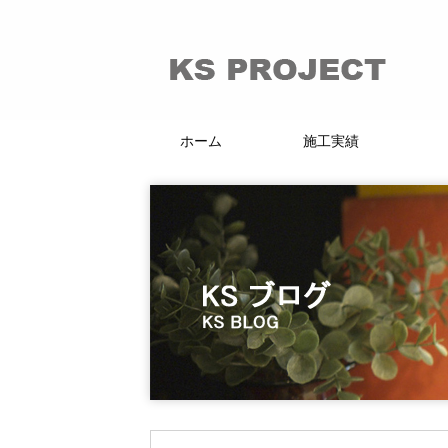
ホーム
施工実績
66的リノベーション
マンション・戸建
賃貸・分譲
店舗・施設
KI