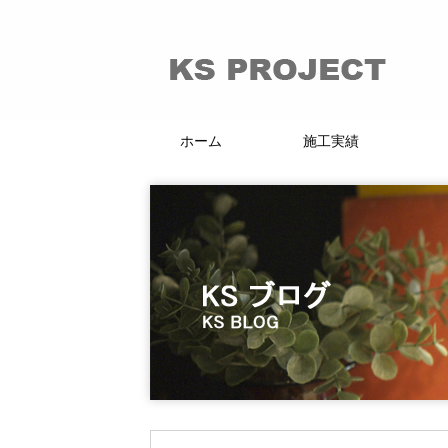
ホーム
施工実績
66的リノベーション
マンション・戸建
賃貸・分譲
店舗・施設
KI