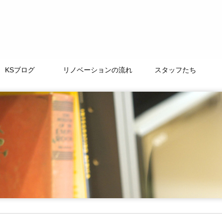
KSブログ
リノベーションの流れ
スタッフたち
TAMACHI BASE
徒然なるままに
ﾘﾉﾍﾞｰｼｮﾝｽﾄｰﾘｰ
よくある質問
LIFE+ONE
私たちの大切な仲間