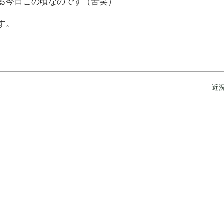
る今日この頃なのです（苦笑）
す。
近