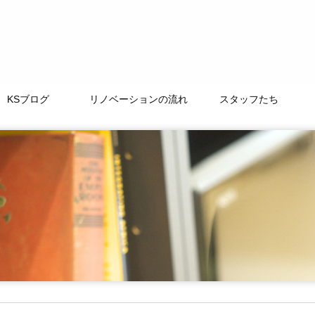
KSブログ
リノベーションの流れ
スタッフたち
TAMACHI BASE
徒然なるままに
ﾘﾉﾍﾞｰｼｮﾝｽﾄｰﾘｰ
よくある質問
LIFE+ONE
私たちの大切な仲間