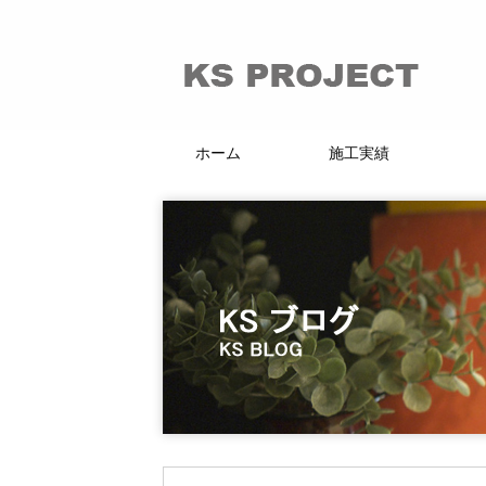
ホーム
施工実績
66的リノベーション
マンション・戸建
賃貸・分譲
店舗・施設
KI