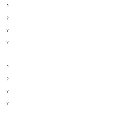
?
?
?
?
?
?
?
?