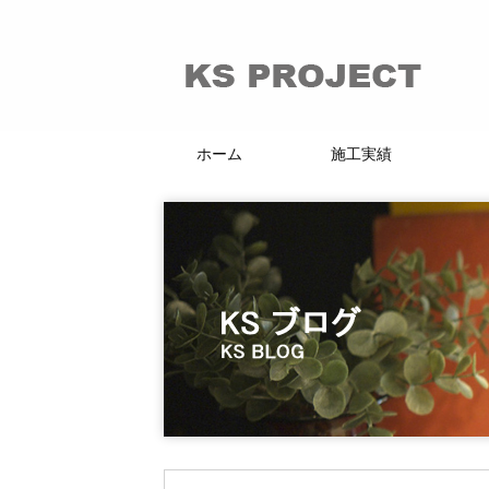
ホーム
施工実績
66的リノベーション
マンション・戸建
賃貸・分譲
店舗・施設
KI