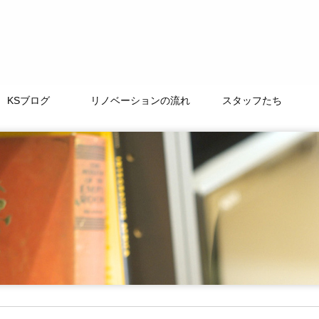
KSブログ
リノベーションの流れ
スタッフたち
TAMACHI BASE
徒然なるままに
ﾘﾉﾍﾞｰｼｮﾝｽﾄｰﾘｰ
よくある質問
LIFE+ONE
私たちの大切な仲間