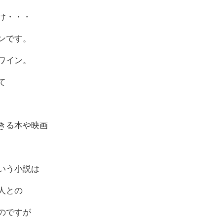
け・・・
インです。
ワイン。
て
きる本や映画
という小説は
人との
のですが