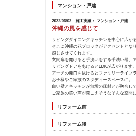
マンション・戸建
2022/06/02
施工実績： マンション・戸建
沖縄の風を感じて
リビングダイニングキッチンを中心に広が
そこに沖縄の花ブロックがアクセントとな
感じさせてくれます。
玄関扉を開けると手洗いをする手洗い器、
リビングドアをあけるとLDKが広がります
アーチの開口を抜けるとファミリーライブ
お子様やご家族のスタディースペースに。
白い壁とキッチンが無垢の床材とが融合し
ご家族の笑い声が聞こえそうなそんな空間に
リフォーム前
リフォーム後