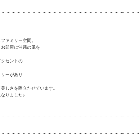
るファミリー空間。
りお部屋に沖縄の風を
アクセントの
。
ラリーがあり
て美しさを際立たせています。
なりました♪