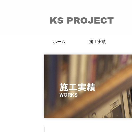
ホーム
施工実績
66的リノベーション
マンション・戸建
賃貸・分譲
店舗・施設
KI