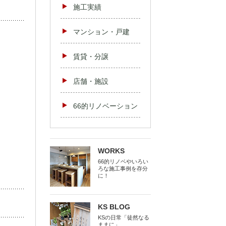
施工実績
マンション・戸建
賃貸・分譲
店舗・施設
66的リノベーション
WORKS
66的リノベやいろい
ろな施工事例を存分
に！
KS BLOG
KSの日常「徒然なる
ままに」