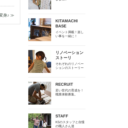
身♪ ≫
KITAMACHI
BASE
イベント満載！楽し
い事を一緒に！
リノベーション
ストーリ
それぞれのリノベー
ションのストーリー
RECRUIT
若い世代の育成を！
職業体験募集。
STAFF
KSのスタッフと自慢
の職人さん達