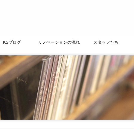
KSブログ
リノベーションの流れ
スタッフたち
TAMACHI BASE
徒然なるままに
ﾘﾉﾍﾞｰｼｮﾝｽﾄｰﾘｰ
よくある質問
LIFE+ONE
私たちの大切な仲間