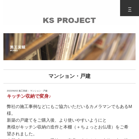
Ξ
マンション・戸建
2022/06/02
施工実績： マンション・戸建
キッチン収納で変身♪
弊社の施工事例などにもご協力いただいるカメラマンでもあるM
様。
新築の戸建てをご購入後、より使いやすいようにと
奥様がキッチン収納の造作と本棚（＋ちょっとお仏壇）をご希
望されました。