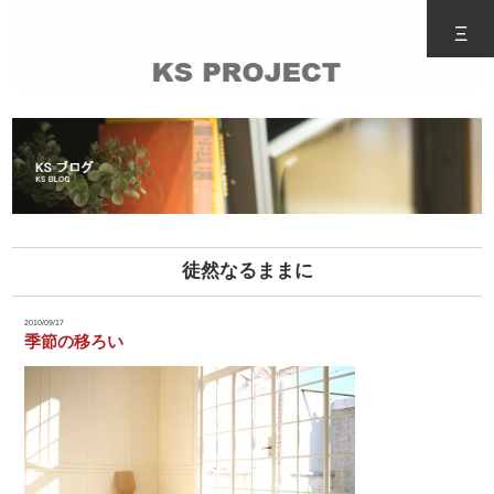
Ξ
徒然なるままに
2010/09/17
季節の移ろい