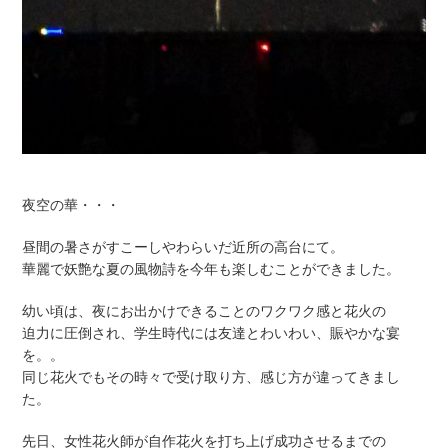
夜空の華・・・
昼間の暑さがすこーしやわらいだ近所の高台にて。
華麗で妖艶な夏の風物詩を今年も楽しむことができました。
幼い頃は、夜にお出かけできることのワクワク感と花火の
迫力に圧倒され、学生時代には友達とわいわい、賑やかな宴
を。。
同じ花火でもその時々で受け取り方、感じ方が違ってきまし
た。
先日、女性花火師が自作花火を打ち上げ成功させるまでの