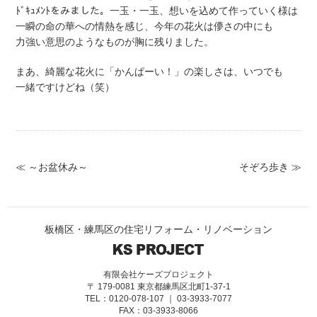
ﾄﾞｷｭﾒﾝﾄをみました。一玉・一玉、想いを込めて作っていく様は
一瞬の命の華への情熱を感じ、今年の花火は儚さの中にも
力強い意思のようなものが胸に残りました。
まあ、綺麗な花火に「かんぱーい！」の楽しさは、いつでも
一緒ですけどね（笑）
≪ ～お盆休み～
そぞろ歩き ≫
板橋区・練馬区の住宅リフォーム・リノベーション
有限会社ケーズプロジェクト
〒 179-0081 東京都練馬区北町1-37-1
TEL：0120-078-107 ｜ 03-3933-7077
FAX：03-3933-8066