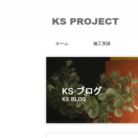
ホーム
施工実績
66的リノベーション
マンション・戸建
賃貸・分譲
店舗・施設
KI