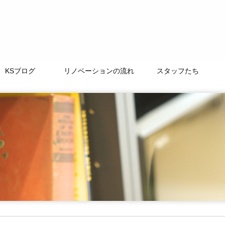
KSブログ
リノベーションの流れ
スタッフたち
TAMACHI BASE
徒然なるままに
ﾘﾉﾍﾞｰｼｮﾝｽﾄｰﾘｰ
よくある質問
LIFE+ONE
私たちの大切な仲間