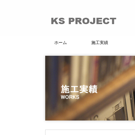
ホーム
施工実績
66的リノベーション
マンション・戸建
賃貸・分譲
店舗・施設
KI