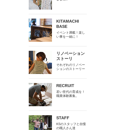
KITAMACHI
BASE
イベント満載！楽し
い事を一緒に！
リノベーション
ストーリ
それぞれのリノベー
ションのストーリー
RECRUIT
若い世代の育成を！
職業体験募集。
STAFF
KSのスタッフと自慢
の職人さん達