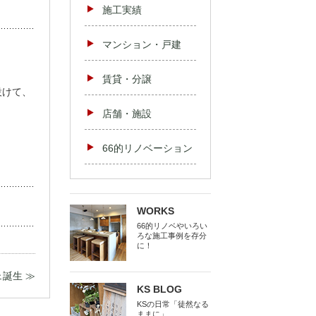
施工実績
マンション・戸建
賃貸・分譲
設けて、
店舗・施設
66的リノベーション
WORKS
66的リノベやいろい
ろな施工事例を存分
に！
誕生 ≫
KS BLOG
KSの日常「徒然なる
ままに」