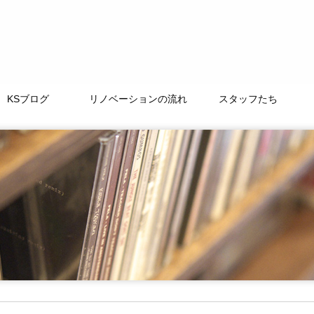
KSブログ
リノベーションの流れ
スタッフたち
TAMACHI BASE
徒然なるままに
ﾘﾉﾍﾞｰｼｮﾝｽﾄｰﾘｰ
よくある質問
LIFE+ONE
私たちの大切な仲間