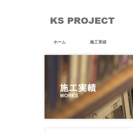
ホーム
施工実績
66的リノベーション
マンション・戸建
賃貸・分譲
店舗・施設
KI