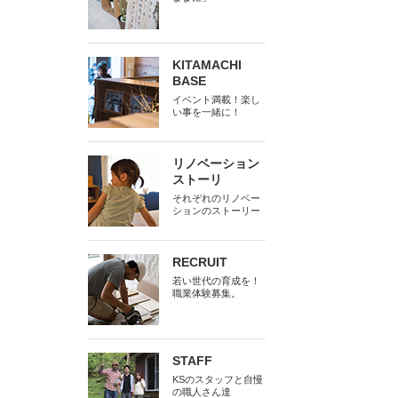
KITAMACHI
BASE
イベント満載！楽し
い事を一緒に！
リノベーション
ストーリ
それぞれのリノベー
ションのストーリー
RECRUIT
若い世代の育成を！
職業体験募集。
STAFF
KSのスタッフと自慢
の職人さん達