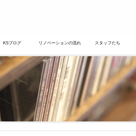
KSブログ
リノベーションの流れ
スタッフたち
TAMACHI BASE
徒然なるままに
ﾘﾉﾍﾞｰｼｮﾝｽﾄｰﾘｰ
よくある質問
LIFE+ONE
私たちの大切な仲間