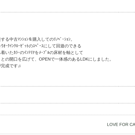
古ﾏﾝｼｮﾝを購入してのﾘﾉﾍﾞｰｼｮﾝ。
ｸｲﾝｸﾛｰｾﾞｯﾄのｽﾍﾟｰｽにして回遊のできる
いたｶﾗｰのｲﾝﾃﾘｱをﾒｰﾌﾟﾙの床材を軸として
ﾋﾞﾝｸﾞとの開口を広げて、OPENで一体感のあるLDKにしました。
が完成です♫
LOVE FOR C