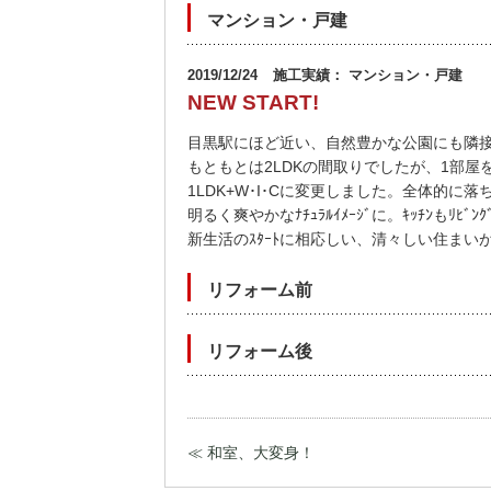
マンション・戸建
2019/12/24
施工実績： マンション・戸建
NEW START!
目黒駅にほど近い、自然豊かな公園にも隣接する中
もともとは2LDKの間取りでしたが、1部屋をｳｵｰ
1LDK+W･I･Cに変更しました。全体的に落ち着
明るく爽やかなﾅﾁｭﾗﾙｲﾒｰｼﾞに。ｷｯﾁﾝもﾘ
新生活のｽﾀｰﾄに相応しい、清々しい住まい
リフォーム前
リフォーム後
≪ 和室、大変身！