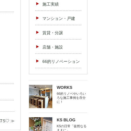
施工実績
マンション・戸建
賃貸・分譲
店舗・施設
66的リノベーション
WORKS
66的リノベやいろい
ろな施工事例を存分
に！
KS BLOG
ATS♡ ≫
KSの日常「徒然なる
ままに」