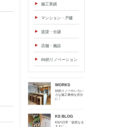
施工実績
マンション・戸建
賃貸・分譲
店舗・施設
66的リノベーション
WORKS
66的リノベやいろい
ろな施工事例を存分
に！
KS BLOG
KSの日常「徒然なる
ままに」