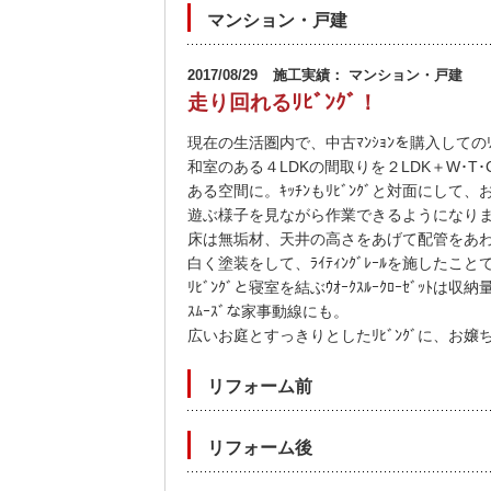
マンション・戸建
2017/08/29
施工実績： マンション・戸建
走り回れるﾘﾋﾞﾝｸﾞ！
現在の生活圏内で、中古ﾏﾝｼｮﾝを購入してのﾘﾉ
和室のある４LDKの間取りを２LDK＋W･T
ある空間に。ｷｯﾁﾝもﾘﾋﾞﾝｸﾞと対面にして
遊ぶ様子を見ながら作業できるようになり
床は無垢材、天井の高さをあげて配管をあ
白く塗装をして、ﾗｲﾃｨﾝｸﾞﾚｰﾙを施した
ﾘﾋﾞﾝｸﾞと寝室を結ぶｳｵｰｸｽﾙｰｸﾛｰｾﾞｯﾄ
ｽﾑｰｽﾞな家事動線にも。
広いお庭とすっきりとしたﾘﾋﾞﾝｸﾞに、お嬢
リフォーム前
リフォーム後