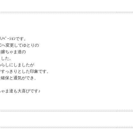
ﾍﾞｰｼｮﾝです。
･Cへ変更してゆとりの
、お嬢ちゃま達の
ました。
わらしにしましたが
ことですっきりとした印象です。
は収納量確保と通気ができ、
ちゃま達も大喜びです♪