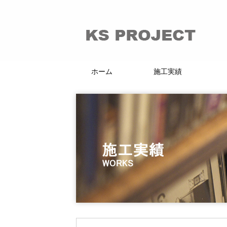
ホーム
施工実績
66的リノベーション
マンション・戸建
賃貸・分譲
店舗・施設
KI