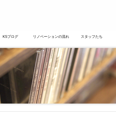
KSブログ
リノベーションの流れ
スタッフたち
TAMACHI BASE
徒然なるままに
ﾘﾉﾍﾞｰｼｮﾝｽﾄｰﾘｰ
よくある質問
LIFE+ONE
私たちの大切な仲間