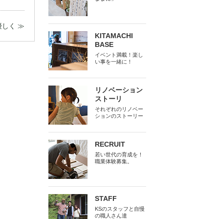
しく ≫
KITAMACHI
BASE
イベント満載！楽し
い事を一緒に！
リノベーション
ストーリ
それぞれのリノベー
ションのストーリー
RECRUIT
若い世代の育成を！
職業体験募集。
STAFF
KSのスタッフと自慢
の職人さん達