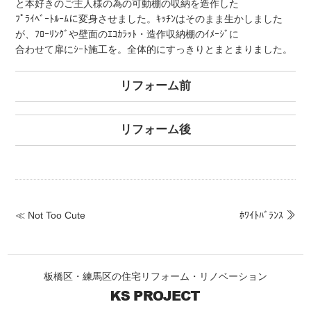
と本好きのご主人様の為の可動棚の収納を造作した
ﾌﾟﾗｲﾍﾞｰﾄﾙｰﾑに変身させました。ｷｯﾁﾝはそのまま生かしました
が、ﾌﾛｰﾘﾝｸﾞや壁面のｴｺｶﾗｯﾄ・造作収納棚のｲﾒｰｼﾞに
合わせて扉にｼｰﾄ施工を。全体的にすっきりとまとまりました。
リフォーム前
リフォーム後
≪ Not Too Cute
ﾎﾜｲﾄﾊﾞﾗﾝｽ ≫
板橋区・練馬区の住宅リフォーム・リノベーション