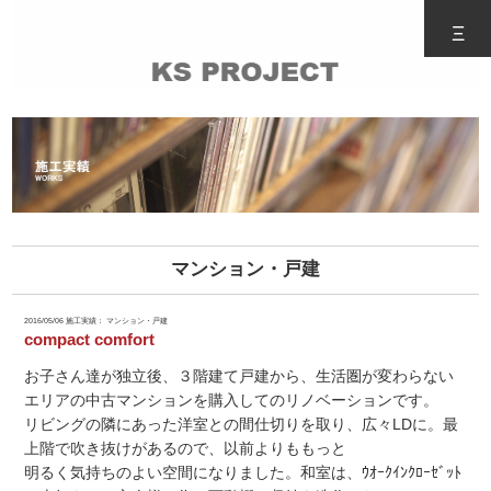
Ξ
マンション・戸建
2016/05/06
施工実績： マンション・戸建
compact comfort
お子さん達が独立後、３階建て戸建から、生活圏が変わらない
エリアの中古マンションを購入してのリノベーションです。
リビングの隣にあった洋室との間仕切りを取り、広々LDに。最
上階で吹き抜けがあるので、以前よりももっと
明るく気持ちのよい空間になりました。和室は、ｳｵｰｸｲﾝｸﾛｰｾﾞｯﾄ