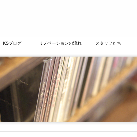
KSブログ
リノベーションの流れ
スタッフたち
TAMACHI BASE
徒然なるままに
ﾘﾉﾍﾞｰｼｮﾝｽﾄｰﾘｰ
よくある質問
LIFE+ONE
私たちの大切な仲間