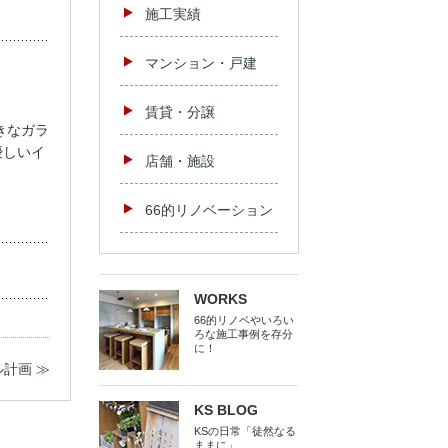
施工実績
マンション・戸建
賃貸・分譲
きなガラ
優しいイ
店舗・施設
66的リノベーション
WORKS
66的リノベやいろい
ろな施工事例を存分
に！
計画 ≫
KS BLOG
KSの日常「徒然なる
ままに」