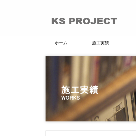
ホーム
施工実績
66的リノベーション
マンション・戸建
賃貸・分譲
店舗・施設
KI