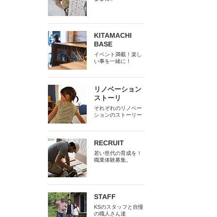
KITAMACHI
BASE
イベント満載！楽し
い事を一緒に！
リノベーション
ストーリ
それぞれのリノベー
ションのストーリー
RECRUIT
若い世代の育成を！
職業体験募集。
STAFF
KSのスタッフと自慢
の職人さん達