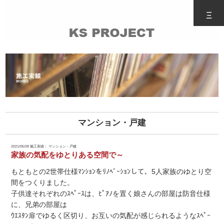
Ξ
マンション・戸建
2021/05/28
施工実績： マンション・戸建
家族の気配をゆとりある空間で～
もともとの2世帯仕様ﾏﾝｼｮﾝをﾘﾉﾍﾞｰｼｮﾝして、5人家族のゆとり空
間をつくりました。
子供達それぞれのｽﾍﾟｰｽは、ﾋﾟｱﾉを置く娘さんの部屋は防音仕様
に、兄弟の部屋は
ｳｴｽﾀﾝ扉でゆるく区切り、お互いの気配が感じられるようなｽﾍﾟｰ