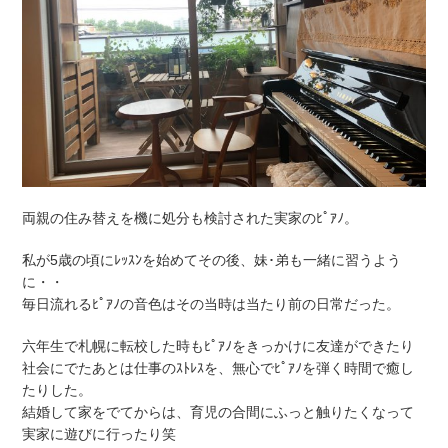
両親の住み替えを機に処分も検討された実家のﾋﾟｱﾉ。
私が5歳の頃にﾚｯｽﾝを始めてその後、妹･弟も一緒に習うよう
に・・
毎日流れるﾋﾟｱﾉの音色はその当時は当たり前の日常だった。
六年生で札幌に転校した時もﾋﾟｱﾉをきっかけに友達ができたり
社会にでたあとは仕事のｽﾄﾚｽを、無心でﾋﾟｱﾉを弾く時間で癒し
たりした。
結婚して家をでてからは、育児の合間にふっと触りたくなって
実家に遊びに行ったり笑