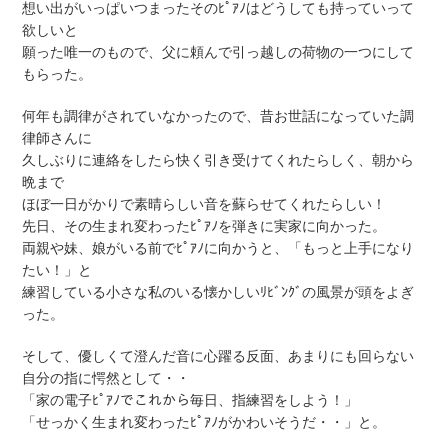
想い出がいっぱいつまったそのﾋﾟｱﾉはどうしても持っていって
欲しいと
願った唯一のもので、父に頼んで引っ越しの荷物の一つにして
もらった。
何年も調律がされていなかったので、昔お世話になっていた調
律師さんに
久しぶりに連絡をしたら快く引き受けてくれたらしく、朝から
晩まで
ほぼ一日がかりで素晴らしい音を蘇らせてくれたらしい！
先日、その生まれ変わったﾋﾟｱﾉを弾きに実家に向かった。
両親や妹、娘がいる前でﾋﾟｱﾉに向かうと、「もっと上手になり
たい！」と
練習している小さな私のいる懐かしいﾘﾋﾞﾝｸﾞの風景が頭をよぎ
った。
そして、優しくて澄んだ音に心躍る反面、あまりにも回らない
自分の指に愕然として・・
「家の電子ﾋﾟｱﾉでこれから毎日、指練習をしよう！」
「せっかく生まれ変わったﾋﾟｱﾉがかわいそうだ・・」と。